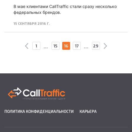
В мае клиентами CallTraffic стали сразу несколько
федеральных брендов.
15 СЕНТЯБРЯ 2016 Г.
...
...
1
15
16
17
29
fausse Rolex
fake rolex
replica rolex Daytona watches
replica Rolex
fake rolex watches for sale
ПОЛИТИКА КОНФИДЕНЦИАЛЬНОСТИ
КАРЬЕРА